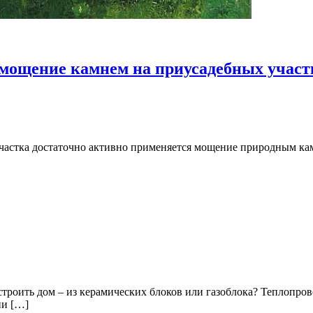
а мощение камнем на приусадебных участ
астка достаточно активно применяется мощение природным камне
троить дом – из керамических блоков или газоблока? Теплопро
ии […]