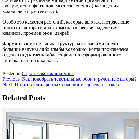
сочетаются с различными вариантами организации
аквариумов и фонтанов, мест озеленения (насаждения
комнатными растениями).
Особо это касается растений, которые вьются. Потрясающе
подходит декоративный камень в качестве выделения
каминов, проемов окон, дверей.
Формирование цельных структур, которые имитируют
большие валуны либо глыбы возможно, когда произведена
отделка под камень заблаговременно сформированного
гипсокартонного каркаса.
Posted in
Строительство и ремонт
Навигация
Previous:
Как подобрать текстильные обои и рулонные шторы?
Next:
Изготовление резных изделий из дерева на заказ
по
записям
Related Posts