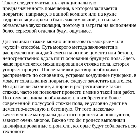
Также следует учитывать функциональную
предназначенность помещения, в котором заливается
покрытие, например, в ванной комнате или на кухне
гидроизоляция должна быть максимальной, в спальне —
обязательна звукоизоляция, поэтому и затраты на выполнение
более серьезной отделки будут ощутимее.
Для заливки стяжки можно использовать «мокрый» или
«сухой» способы. Суть мокрого метода заключается в
распределении жидкой смеси на основе цемента или бетона,
непосредственно вдоль плит основания будущего пола. Здесь
чаще применяется механизированная стяжка пола, которая
ускоряет процесс. После заливки раствор необходимо
распределить по основанию, устраняя воздушные пузырьки, в
момент схватывания покрытие следует зачистить шпателем.
Но долгое высыхание, а порой и растрескивание такой
стяжки, часто не позволяет провести именно такой вид работ.
Поэтому возникла необходимость в изобретении более
современной полусухой стяжки пола, ее условно делят на
цементно-песчаную и бетонную. От того насколько
качественные материалы для этого процесса используются,
зависит очень многое. Важно что бы процесс выполняли
квалифицированные строители, которые будут соблюдать всю
технологи