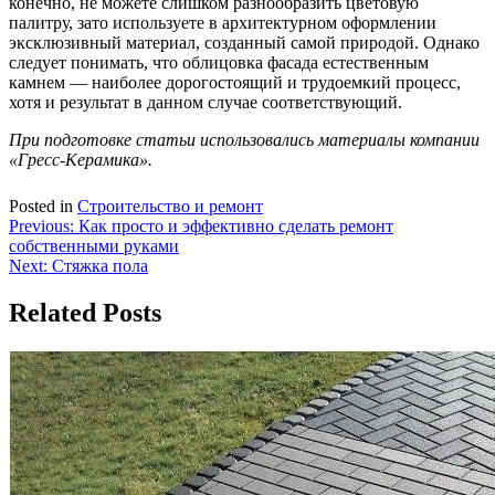
конечно, не можете слишком разнообразить цветовую
палитру, зато используете в архитектурном оформлении
эксклюзивный материал, созданный самой природой. Однако
следует понимать, что облицовка фасада естественным
камнем — наиболее дорогостоящий и трудоемкий процесс,
хотя и результат в данном случае соответствующий.
При подготовке статьи использовались материалы компании
«Гресс-Керамика».
Posted in
Строительство и ремонт
Навигация
Previous:
Как просто и эффективно сделать ремонт
собственными руками
по
Next:
Стяжка пола
записям
Related Posts