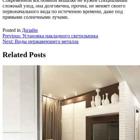
Современной костюмной вешалке не нужен специальный
сложный уход, она долговечна, прочна, не меняет своего
первоначального вида по истечению времени, даже под
прямыми солнечными лучами.
Posted in
Дизайн
Навигация
Previous:
Установка накладного светильника
Next:
Виды нержавеющего металла
по
записям
Related Posts