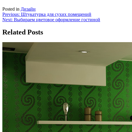
Posted in
Дизайн
Навигация
Previous:
Штукатурка для сухих помещений
Next:
Выбираем цветовое оформление гостиной
по
записям
Related Posts