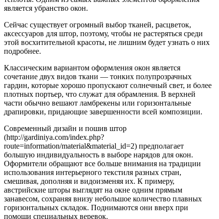
является убранство окон.
Сейчас существует огромный выбор тканей, расцветок,
аксессуаров для штор, поэтому, чтобы не растеряться среди
этой восхитительной красоты, не лишним будет узнать о них
подробнее.
Классическим вариантом оформления окон является
сочетание двух видов ткани — тонких полупрозрачных
гардин, которые хорошо пропускают солнечный свет, и более
плотных портьер, что служат для обрамления. В верхней
части обычно вешают ламбрекены или горизонтальные
драпировки, придающие завершенности всей композиции.
Современный дизайн и пошив штор
(http://gardiniya.com/index.php?
route=information/material&material_id=2) предполагает
большую индивидуальность в выборе нарядов для окон.
Оформители обращают все больше внимания на традиции
использования интерьерного текстиля разных стран,
смешивая, дополняя и видоизменяя их. К примеру,
австрийские шторы выглядят на окне одним прямым
занавесом, сохраняя внизу небольшое количество плавных
горизонтальных складок. Поднимаются они вверх при
помощи специальных веревок.