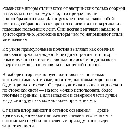
Романские шторы отличаются от австрийских только оборкой
из тесьмы по верхнему краю, что придает ткани
волнообразного вида. Французские представляют собой
полотно, собранное в складки по горизонтали и вертикали с
помощью подъемных лент. Они всегда выглядят нарядно и
аристократично. Японские шторы чем-то напоминают стиль
минимализм.
Их узкие прямоугольные полотна выглядят как обычная
плоская ширма или экран. Еще один строгий тип штор —
римские. Они состоят из ровных полосок и поднимаются
вверх с помощью шнуров на изнаночной стороне.
В выборе штор нужно руководствоваться не только
эстетическими мотивами, но и тем, насколько хорошо они
будут пропускать свет. Следует учитывать ориентацию окон
по сторонам света — на юге можно использовать более
плотные гардины, а для западной и северной части лучше,
когда они будут как можно более прозрачными.
От цвета штор зависит и оттенок освещения — яркие
красные, оранжевые или желтые сделают его теплым, а
спокойные голубой или зеленый придадут интерьеру
таинственности.