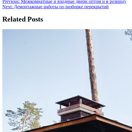
Навигация
Previous:
Межкомнатные и входные двери оптом и в розницу
Next:
Демонтажные работы по разборке перекрытий
по
записям
Related Posts