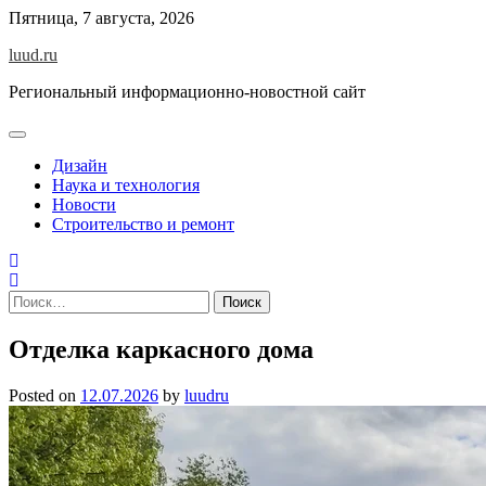
Skip
Пятница, 7 августа, 2026
to
luud.ru
content
Региональный информационно-новостной сайт
Дизайн
Наука и технология
Новости
Строительство и ремонт
Найти:
Отделка каркасного дома
Posted on
12.07.2026
by
luudru