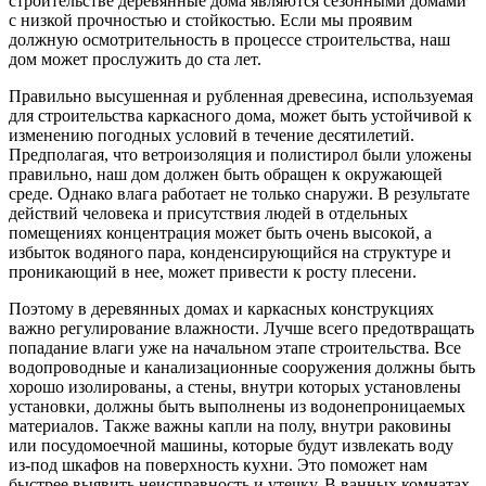
строительстве деревянные дома являются сезонными домами
с низкой прочностью и стойкостью. Если мы проявим
должную осмотрительность в процессе строительства, наш
дом может прослужить до ста лет.
Правильно высушенная и рубленная древесина, используемая
для строительства каркасного дома, может быть устойчивой к
изменению погодных условий в течение десятилетий.
Предполагая, что ветроизоляция и полистирол были уложены
правильно, наш дом должен быть обращен к окружающей
среде. Однако влага работает не только снаружи. В результате
действий человека и присутствия людей в отдельных
помещениях концентрация может быть очень высокой, а
избыток водяного пара, конденсирующийся на структуре и
проникающий в нее, может привести к росту плесени.
Поэтому в деревянных домах и каркасных конструкциях
важно регулирование влажности. Лучше всего предотвращать
попадание влаги уже на начальном этапе строительства. Все
водопроводные и канализационные сооружения должны быть
хорошо изолированы, а стены, внутри которых установлены
установки, должны быть выполнены из водонепроницаемых
материалов. Также важны капли на полу, внутри раковины
или посудомоечной машины, которые будут извлекать воду
из-под шкафов на поверхность кухни. Это поможет нам
быстрее выявить неисправность и утечку. В ванных комнатах