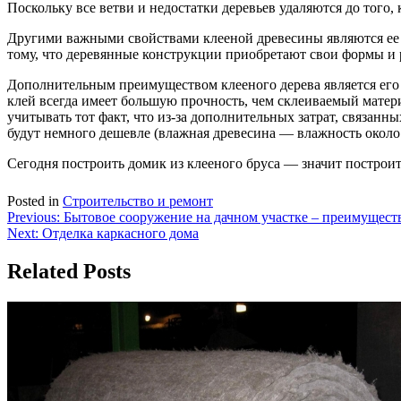
Поскольку все ветви и недостатки деревьев удаляются до того, 
Другими важными свойствами клееной древесины являются ее р
тому, что деревянные конструкции приобретают свои формы и ра
Дополнительным преимуществом клееного дерева является его 
клей всегда имеет большую прочность, чем склеиваемый матер
учитывать тот факт, что из-за дополнительных затрат, связанн
будут немного дешевле (влажная древесина — влажность около 5
Сегодня построить домик из клееного бруса — значит построи
Posted in
Строительство и ремонт
Навигация
Previous:
Бытовое сооружение на дачном участке – преимущест
Next:
Отделка каркасного дома
по
записям
Related Posts