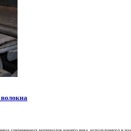
 волокна
мых современных материалов нашего века, используемого в разн