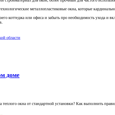
 стройматериал для окон, более прочный для частого использо
технологические металлопластиковые окна, которые кардинальн
оего коттеджа или офиса и забыть про необходимость ухода и вкл
в.
кой области
ом доме
а теплого окна от стандартной установки? Как выполнить прав