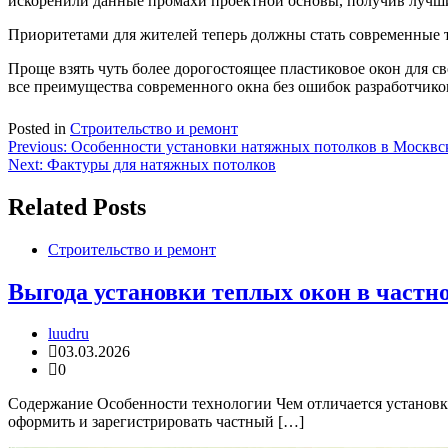
искоренили данные промахи проектной основы, получив лучший
Приоритетами для жителей теперь должны стать современные 
Проще взять чуть более дорогостоящее пластиковое окон для св
все преимущества современного окна без ошибок разработчико
Posted in
Строительство и ремонт
Навигация
Previous:
Особенности установки натяжных потолков в Москвс
Next:
Фактуры для натяжных потолков
по
записям
Related Posts
Строительство и ремонт
Выгода установки теплых окон в частн
luudru
03.03.2026
0
Содержание Особенности технологии Чем отличается установк
оформить и зарегистрировать частный […]