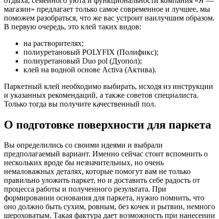
отдыха, семейного уюта и функциональности компания «Я —
магазин» предлагает только самое современное и лучшее, мы
поможем разобраться, что же вас устроит наилучшим образом.
В первую очередь, это клей таких видов:
на растворителях;
полиуретановый POLYFIX (Полификс);
полиуретановый Duo pol (Дуопол);
клей на водной основе Activa (Актива).
Паркетный клей необходимо выбирать, исходя из инструкции
и указанных рекомендаций, а также советов специалиста.
Только тогда вы получите качественный пол.
О подготовке поверхности для паркета
Вы определились со своими идеями и выбрали
предполагаемый вариант. Именно сейчас стоит вспомнить о
нескольких вроде бы незначительных, но очень
немаловажных деталях, которые помогут вам не только
правильно уложить паркет, но и доставить себе радость от
процесса работы и полученного результата. При
формировании основания для паркета, нужно помнить, что
оно должно быть сухим, ровным, без кочек и рытвин, немного
шероховатым. Такая фактура дает возможность при нанесении