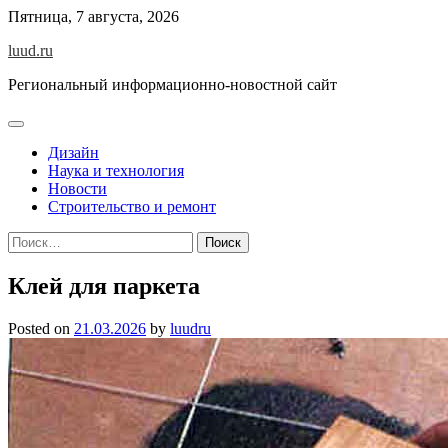
Skip
Пятница, 7 августа, 2026
to
luud.ru
content
Региональный информационно-новостной сайт
Дизайн
Наука и технология
Новости
Строительство и ремонт
Найти:
Клей для паркета
Posted on
21.03.2026
by
luudru