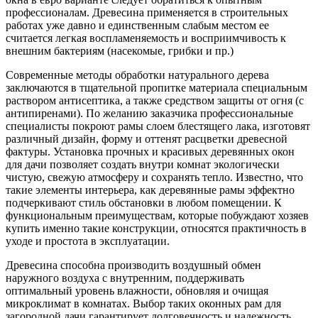
профессионалам. Древесина применяется в строительных
работах уже давно и единственным слабым местом ее
считается легкая воспламеняемость и восприимчивость к
внешним бактериям (насекомые, грибки и пр.)
Современные методы обработки натурального дерева
заключаются в тщательной пропитке материала специальным
раствором антисептика, а также средством защиты от огня (с
антипиренами). По желанию заказчика профессиональные
специалисты покроют рамы слоем блестящего лака, изготовят
различный дизайн, форму и оттенят расцветки древесной
фактуры. Установка прочных и красивых деревянных окон
для дачи позволяет создать внутри комнат экологически
чистую, свежую атмосферу и сохранять тепло. Известно, что
такие элементы интерьера, как деревянные рамы эффектно
подчеркивают стиль обстановки в любом помещении. К
функциональным преимуществам, которые побуждают хозяев
купить именно такие конструкции, относятся практичность в
уходе и простота в эксплуатации.
Древесина способна производить воздушный обмен
наружного воздуха с внутренним, поддерживать
оптимальный уровень влажности, обновляя и очищая
микроклимат в комнатах. Выбор таких оконных рам для
загородной дачи гарантирует долговечность и надежность