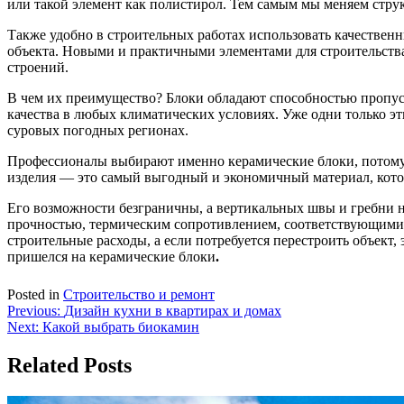
или такой элемент как полистирол. Тем самым мы меняем струк
Также удобно в строительных работах использовать качествен
объекта. Новыми и практичными элементами для строительств
строений.
В чем их преимущество? Блоки обладают способностью пропуск
качества в любых климатических условиях. Уже одни только эт
суровых погодных регионах.
Профессионалы выбирают именно керамические блоки, потому
изделия — это самый выгодный и экономичный материал, которы
Его возможности безграничны, а вертикальных швы и гребни не
прочностью, термическим сопротивлением, соответствующими 
строительные расходы, а если потребуется перестроить объект,
пришелся на керамические блоки
.
Posted in
Строительство и ремонт
Навигация
Previous:
Дизайн кухни в квартирах и домах
Next:
Какой выбрать биокамин
по
записям
Related Posts