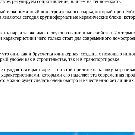
туру, регулируем сопротивление, влияем на теплоёмкость
ный и экономичный вид строительного сырья, который при необх
а являются сегодня крупноформатные керамические блоки, кото
ать пар, а также имеют звукоизоляционные свойства. Их термич
и характеристики чего только стоят для современного домострое
 что они, как и брусчатка клинкерная, созданы с помощью ин
й удобен как в строительстве, так и в транспортировке.
 нуждаются в растворе — по этой причине на кладку затрачиваю
характеристиками, которыми его наделяет эта современная про
 это можно будет сделать очень быстро и качественно без лишни