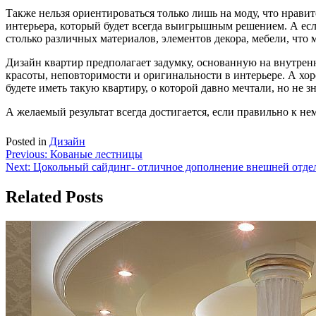
Также нельзя ориентироваться только лишь на моду, что нравит
интерьера, который будет всегда выигрышным решением. А если 
столько различных материалов, элементов декора, мебели, что
Дизайн квартир предполагает задумку, основанную на внутренне
красоты, неповторимости и оригинальности в интерьере. А хор
будете иметь такую квартиру, о которой давно мечтали, но не з
А желаемый результат всегда достигается, если правильно к не
Posted in
Дизайн
Навигация
Previous:
Кованые лестницы
Next:
Цокольный сайдинг- отличное дополнение внешней отде
по
записям
Related Posts