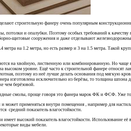
 делают строительную фанеру очень популярным конструкционн
ы, потолки и опалубки. Поэтому особых требований к качеству
сборно-щитовые сооружения и даже отделывают железнодорожны
 метра на 1.2 метра, но есть размер и 3 на 1.5 метра. Такой кр
яются на хвойную, лиственную или комбинированную. Но чаще вс
 на высоком уровне. Ещё часто к строительной фанере относят 
лотная, поэтому из неё лучше делать основания под мягкую кров
ера изготовлена исключительно из берёзы, то толщина шпона до
е чем берёзовой.
дные смолы, проще говоря это фанера марок ФК и ФСФ. Уже то
и может применяться внутри помещения , например для настила 
тся средний показатель влагостойкости.
 имеет высокий показатель влагостойкости. Использование её в
некоторые виды мебели.