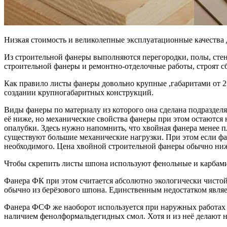
Низкая стоимость и великолепные эксплуатационные качества
Из строительной фанеры выполняются перегородки, полы, стен
строительной фанеры и ремонтно-отделочные работы, строят 
Как правило листы фанеры довольно крупные ,габаритами от 2.4
создании крупногабаритных конструкций.
Виды фанеры по материалу из которого она сделана подраздел
её ниже, но механические свойства фанеры при этом остаются
опалубки. Здесь нужно напомнить, что хвойная фанера менее п
существуют большие механические нагрузки. При этом если фан
необходимого. Цена хвойной строительной фанеры обычно ниж
Чтобы скрепить листы шпона используют фенольные и карбами
Фанера ФК при этом считается абсолютно экологически чистой 
обычно из берёзового шпона. Единственным недостатком являе
Фанера ФСФ же наоборот используется при наружных работах и
наличием фенолформальдегидных смол. Хотя и из неё делают 