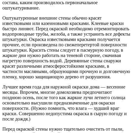
состава, каким производилось первоначальное
оштукатуривание.
Оштукатуренные внешние стены обычно красят
известковыми или казеиновыми красками. Клеевые краски
быстро линяют. Перед окраской необходимо отремонтировать
водопроводные трубы, желоба, а также устранить все дефекты
штукатурки. Окраска известковыми красками получается
прочнее, если произведена по свежеперетертой поверхности
штукатурки. Красить стены следует в пасмурную погоду, в
жаркие дни нужно работать на теневой стороне, смачивая
нагретую поверхность водой. Деревянные стены снаружи
красят различными атмосферостойкими красками, в
частности масляными, образующими прочную и долговечную
пленку, хорошо защищающую дерево от разрушения.
Лучшее время года для наружной окраски дома — весенние
месяцы. Впрочем, многие домохозяева предпочитают
позднюю осень, после того как жаркие лучи летнего солнца
основательно высушили предназначенные для окраски
поверхности. (Нужно помнить, что влага — худший враг
краски. Совершенно недопустима окраска в сырую погоду и
после дождя.)
Перед окраской стены нужно тщательно очистить от пыли,