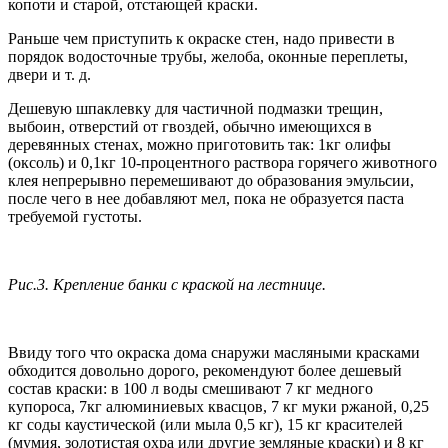
копоти и старой, отстающей краски.
Раньше чем приступить к окраске стен, надо привести в
порядок водосточные трубы, желоба, оконные переплеты,
двери и т. д.
Дешевую шпаклевку для частичной подмазки трещин,
выбоин, отверстий от гвоздей, обычно имеющихся в
деревянных стенах, можно приготовить так: 1кг олифы
(оксоль) и 0,1кг 10-процентного раствора горячего животного
клея непрерывно перемешивают до образования эмульсии,
после чего в нее добавляют мел, пока не образуется паста
требуемой густоты.
Рис.3. Крепление банки с краской на лестнице.
Ввиду того что окраска дома снаружи масляными красками
обходится довольно дорого, рекомендуют более дешевый
состав краски: в 100 л воды смешивают 7 кг медного
купороса, 7кг алюминиевых квасцов, 7 кг муки ржаной, 0,25
кг соды каустической (или мыла 0,5 кг), 15 кг красителей
(мумия, золотистая охра или другие земляные краски) и 8 кг