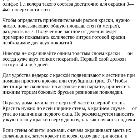
олифы; 1 л колера такого состава достаточно для окраски 3—
4м2 поверхности стен.
Чтобы определить приблизительный расход краски, нужно
число, показывающее общую площадь стен (в метpax),
разделить на 7. Полученное частное от деления будет
примерно показывать количество литров готовой краски,
необходимое для двух покрытий.
Никогда не окрашивайте одним толстым слоем краски — он
всегда хуже двух тонких покрытий. Первый слой должен
сохнуть 4 или 5 дней.
Для удобства ведерко с краской подвешивают к лестнице при
помощи простого крючка или струбцинки (рис. 3). Чтобы
лестница не скользила на асфальте или паркете, прибейте к
нижним торцам боковых брусьев резиновые подкладки.
Окраску дома начинают с верхней части северной стены.
Красить нужно по всей ширине стены, в крайнем случае — от
угла до наличника первого окна. Не рекомендуется наносить
узкую полосу краски сверху донизу, так как появятся подтеки.
Если стены обшиты досками, сначала окрашивают места их
сплачивания, затем красят поперек, сразу две три доски, и