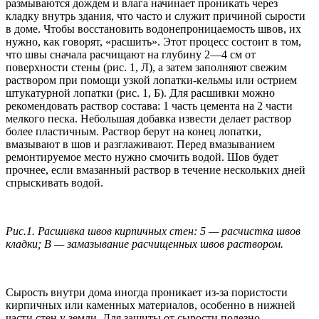
размываются дождем и влага начинает проникать через
кладку внутрь здания, что часто и служит причиной сырости
в доме. Чтобы восстановить водонепроницаемость швов, их
нужно, как говорят, «расшить». Этот процесс состоит в том,
что швы сначала расчищают на глубину 2—4 см от
поверхности стены (рис. 1, Л), а затем заполняют свежим
раствором при помощи узкой лопатки-кельмы или острием
штукатурной лопатки (рис. 1, Б). Для расшивки можно
рекомендовать раствор состава: 1 часть цемента на 2 части
мелкого песка. Небольшая добавка извести делает раствор
более пластичным. Раствор берут на конец лопатки,
вмазывают в шов и разглаживают. Перед вмазыванием
ремонтируемое место нужно смочить водой. Шов будет
прочнее, если вмазанный раствор в течение нескольких дней
спрыскивать водой.
Рис.1. Расшивка швов кирпичных стен: 5 — расчистка швов
кладки; В — замазывание расчищенных швов раствором.
Сырость внутри дома иногда проникает из-за пористости
кирпичных или каменных материалов, особенно в нижней
части стен у земли. Для защиты от сырости полезно