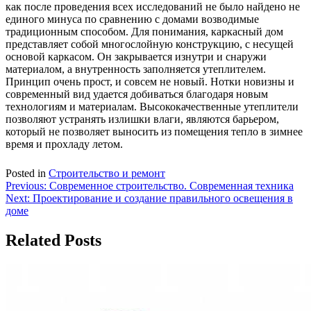
как после проведения всех исследований не было найдено не
единого минуса по сравнению с домами возводимые
традиционным способом. Для понимания, каркасный дом
представляет собой многослойную конструкцию, с несущей
основой каркасом. Он закрывается изнутри и снаружи
материалом, а внутренность заполняется утеплителем.
Принцип очень прост, и совсем не новый. Нотки новизны и
современный вид удается добиваться благодаря новым
технологиям и материалам. Высококачественные утеплители
позволяют устранять излишки влаги, являются барьером,
который не позволяет выносить из помещения тепло в зимнее
время и прохладу летом.
Posted in
Строительство и ремонт
Навигация
Previous:
Современное строительство. Современная техника
Next:
Проектирование и создание правильного освещения в
по
доме
записям
Related Posts