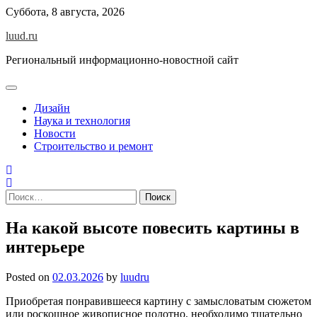
Skip
Суббота, 8 августа, 2026
to
luud.ru
content
Региональный информационно-новостной сайт
Дизайн
Наука и технология
Новости
Строительство и ремонт
Найти:
На какой высоте повесить картины в
интерьере
Posted on
02.03.2026
by
luudru
Приобретая понравившееся картину с замысловатым сюжетом
или роскошное живописное полотно, необходимо тщательно