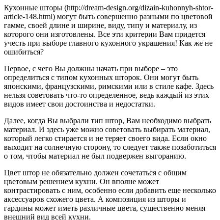
Кухонные шторы (http://dream-design.org/dizain-kuhonnyh-shtor-
article-148.html) могут быть совершенно разными по цветовой
гамме, своей длине и ширине, виду, типу и материалу, из
которого они изготовлены. Все эти критерии Вам придется
учесть при выборе главного кухонного украшения! Как же не
ошибиться?
Первое, с чего Вы должны начать при выборе – это
определиться с типом кухонных шторок. Они могут быть
японскими, французскими, римскими или в стиле кафе. Здесь
нельзя советовать что-то определенное, ведь каждый из этих
видов имеет свои достоинства и недостатки.
Далее, когда Вы выбрали тип штор, Вам необходимо выбрать
материал. И здесь уже можно советовать выбирать материал,
который легко стирается и не теряет своего вида. Если окно
выходит на солнечную сторону, то следует также позаботиться
о том, чтобы материал не был подвержен выгоранию.
Цвет штор не обязательно должен сочетаться с общим
цветовым решением кухни. Он вполне может
контрастировать с ним, особенно если добавить еще несколько
аксессуаров схожего цвета. А композиция из шторы и
гардины может иметь различные цвета, существенно меняя
внешний вид всей кухни.