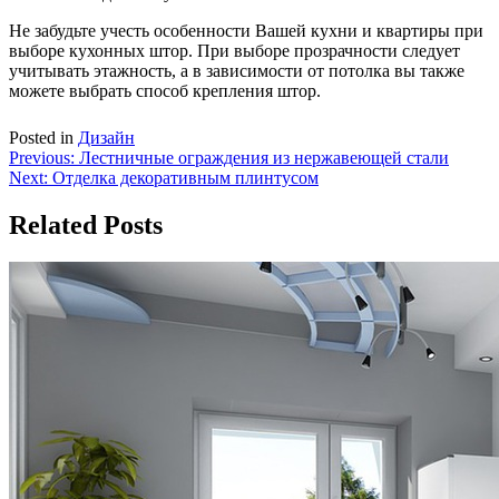
Не забудьте учесть особенности Вашей кухни и квартиры при
выборе кухонных штор. При выборе прозрачности следует
учитывать этажность, а в зависимости от потолка вы также
можете выбрать способ крепления штор.
Posted in
Дизайн
Навигация
Previous:
Лестничные ограждения из нержавеющей стали
Next:
Отделка декоративным плинтусом
по
записям
Related Posts