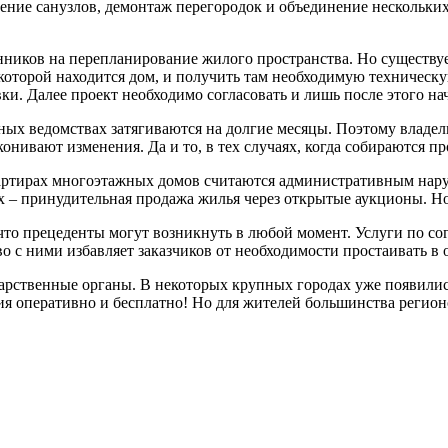
ние санузлов, демонтаж перегородок и объединение нескольких
нников на перепланирование жилого пространства. Но существуе
е которой находится дом, и получить там необходимую техничес
ки. Далее проект необходимо согласовать и лишь после этого н
нных ведомствах затягиваются на долгие месяцы. Поэтому владел
конивают изменения. Да и то, в тех случаях, когда собираются пр
артирах многоэтажных домов считаются административным нар
х – принудительная продажа жилья через открытые аукционы. Но 
что прецеденты могут возникнуть в любой момент. Услуги по с
с ними избавляет заказчиков от необходимости простаивать в 
арственные органы. В некоторых крупных городах уже появилис
я оперативно и бесплатно! Но для жителей большинства регион