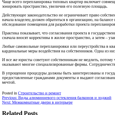
Чаще всего перепланировка типовых квартир включает совмеще
зонировать пространство, увеличив его полезную площадь.
Действующее законодательство не ограничивает право собстве
начала владелец должен обратиться в организацию, на баланс
обследование помещения для разработки проекта перепланиров
Практика показывает, что согласования проекта в государстве
сначала вносят коррективы в жилое пространство, а затем – уза
Любые самовольные перепланировки или переустройства в кв
кардинальные меры воздействия на собственников. Одна из ни
И все же юристы советуют собственникам не медлить, потому 
оказывают многие специализированные фирмы. Сотрудничество 
В упрощении процедуры должны быть заинтересованы и госуд
предоставленные гражданами документы и выдают согласовани
мечтой.
Posted in
Строительство и ремонт
Навигация
Previous:
Виды алюминиевого остекления балконов и лоджий
Next:
Межкомнатные двери в интерьере
по
записям
Related Posts