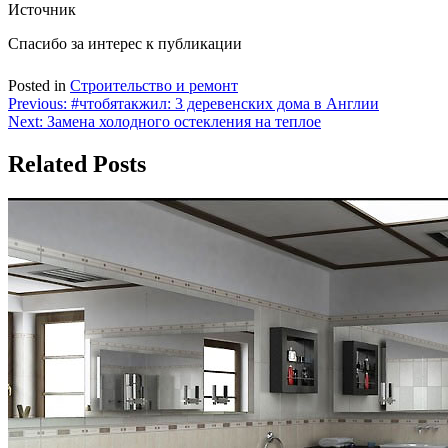
Источник
Спасибо за интерес к публикации
Posted in
Строительство и ремонт
Навигация
Previous:
#чтобятакжил: 3 деревенских дома в Англии
Next:
Замена холодного остекления на теплое
по
записям
Related Posts