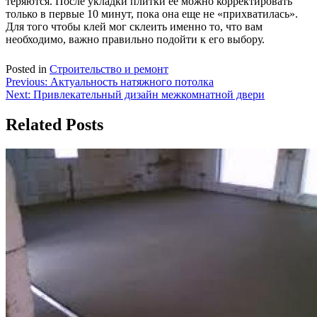
теряются. После укладки плитки ее можно корректировать
только в первые 10 минут, пока она еще не «прихватилась».
Для того чтобы клей мог склеить именно то, что вам
необходимо, важно правильно подойти к его выбору.
Posted in
Строительство и ремонт
Навигация
Previous:
Актуальность натяжного потолка
Next:
Привлекательный дизайн межкомнатной двери
по
записям
Related Posts