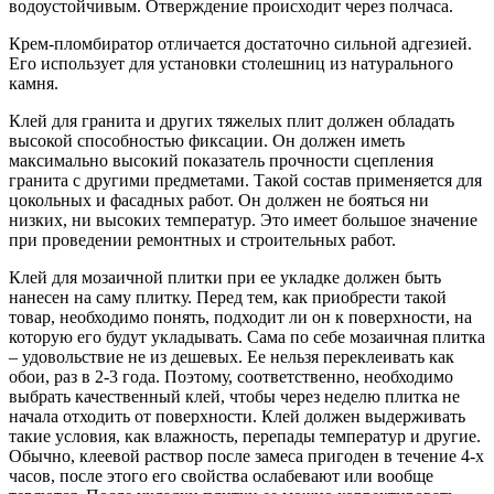
водоустойчивым. Отверждение происходит через полчаса.
Крем-пломбиратор отличается достаточно сильной адгезией.
Его использует для установки столешниц из натурального
камня.
Клей для гранита и других тяжелых плит должен обладать
высокой способностью фиксации. Он должен иметь
максимально высокий показатель прочности сцепления
гранита с другими предметами. Такой состав применяется для
цокольных и фасадных работ. Он должен не бояться ни
низких, ни высоких температур. Это имеет большое значение
при проведении ремонтных и строительных работ.
Клей для мозаичной плитки при ее укладке должен быть
нанесен на саму плитку. Перед тем, как приобрести такой
товар, необходимо понять, подходит ли он к поверхности, на
которую его будут укладывать. Сама по себе мозаичная плитка
– удовольствие не из дешевых. Ее нельзя переклеивать как
обои, раз в 2-3 года. Поэтому, соответственно, необходимо
выбрать качественный клей, чтобы через неделю плитка не
начала отходить от поверхности. Клей должен выдерживать
такие условия, как влажность, перепады температур и другие.
Обычно, клеевой раствор после замеса пригоден в течение 4-х
часов, после этого его свойства ослабевают или вообще