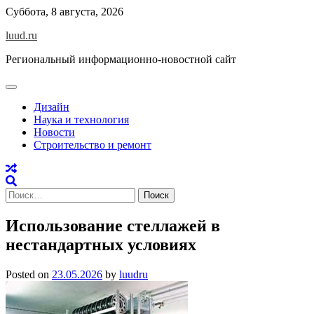
Skip
Суббота, 8 августа, 2026
to
luud.ru
content
Региональный информационно-новостной сайт
Дизайн
Наука и технология
Новости
Строительство и ремонт
Найти:
Использование стеллажей в
нестандартных условиях
Posted on
23.05.2026
by
luudru