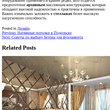
оборудование применяется крайне редко, зато отдается
предпочтение
архивным
массивным конструкциям, которые
обладают высокой надежностью и практичны в применении.
Важно изначально заложить в
стеллажах
более высокую
нагрузочную способность.
Posted in
Дизайн
Навигация
Previous:
Натяжные потолки в Подольске
Next:
Советы по выбору бетона для фундамента
по
записям
Related Posts