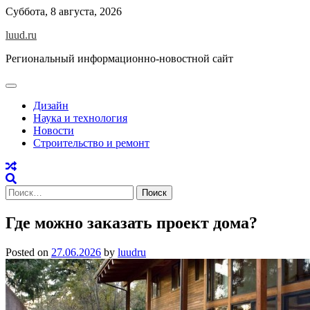
Skip
Суббота, 8 августа, 2026
to
luud.ru
content
Региональный информационно-новостной сайт
Дизайн
Наука и технология
Новости
Строительство и ремонт
Найти:
Где можно заказать проект дома?
Posted on
27.06.2026
by
luudru