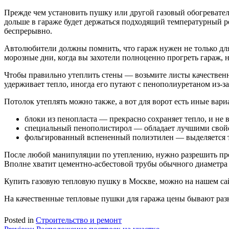
Прежде чем установить пушку или другой газовый обогреватель
дольше в гараже будет держаться подходящий температурный ре
беспрерывно.
Автолюбители должны помнить, что гараж нужен не только для
морозные дни, когда вы захотели полноценно прогреть гараж, н
Чтобы правильно утеплить стены — возьмите листы качественн
удерживает тепло, иногда его путают с пенополиуретаном из-за
Потолок утеплять можно также, а вот для ворот есть иные вари
блоки из пенопласта — прекрасно сохраняет тепло, и не 
специальный пенополистирол — обладает лучшими свойс
фольгированный вспененный полиэтилен — выделяется тем
После любой манипуляции по утеплению, нужно разрешить про
Вполне хватит цементно-асбестовой трубы обычного диаметра 
Купить газовую тепловую пушку в Москве, можно на нашем са
На качественные тепловые пушки для гаража цены бывают раз
Posted in
Строительство и ремонт