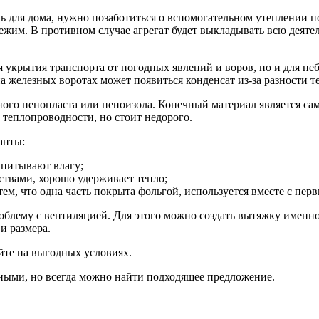
 для дома, нужно позаботиться о вспомогательном утеплении пом
жим. В противном случае агрегат будет выкладывать всю деятель
 укрытия транспорта от погодных явлений и воров, но и для н
а железных воротах может появиться конденсат из-за разности те
ого пенопласта или пеноизола. Конечный материал является са
 теплопроводности, но стоит недорого.
анты:
впитывают влагу;
твами, хорошо удерживает тепло;
, что одна часть покрыта фольгой, используется вместе с пер
блему с вентиляцией. Для этого можно создать вытяжку именно
и размера.
йте на выгодных условиях.
ными, но всегда можно найти подходящее предложение.