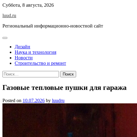
Skip
Суббота, 8 августа, 2026
to
luud.ru
content
Региональный информационно-новостной сайт
Дизайн
Наука и технология
Новости
Строительство и ремонт
Найти:
Газовые тепловые пушки для гаража
Posted on
10.07.2026
by
luudru