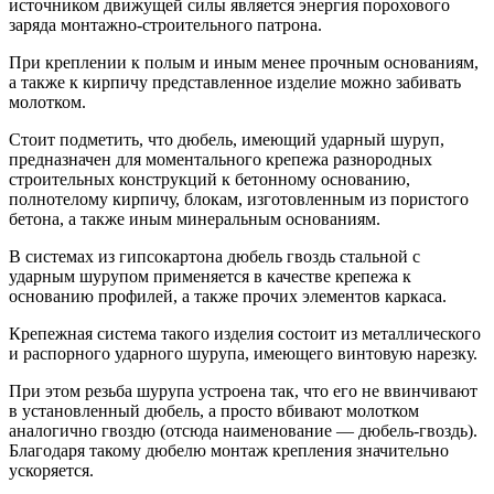
источником движущей силы является энергия порохового
заряда монтажно-строительного патрона.
При креплении к полым и иным менее прочным основаниям,
а также к кирпичу представленное изделие можно забивать
молотком.
Стоит подметить, что дюбель, имеющий ударный шуруп,
предназначен для моментального крепежа разнородных
строительных конструкций к бетонному основанию,
полнотелому кирпичу, блокам, изготовленным из пористого
бетона, а также иным минеральным основаниям.
В системах из гипсокартона дюбель гвоздь стальной с
ударным шурупом применяется в качестве крепежа к
основанию профилей, а также прочих элементов каркаса.
Крепежная система такого изделия состоит из металлического
и распорного ударного шурупа, имеющего винтовую нарезку.
При этом резьба шурупа устроена так, что его не ввинчивают
в установленный дюбель, а просто вбивают молотком
аналогично гвоздю (отсюда наименование — дюбель-гвоздь).
Благодаря такому дюбелю монтаж крепления значительно
ускоряется.