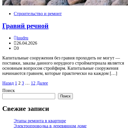
Строительство и ремонт
Гравий речной
luudru
26.04.2026
0
Капитальные сооружения без гравия проходить не могут —
поставки, заказы данного нерудного стройматериала является
основным вопросом стройфирм. Капитальные сооружения
начинаются гравием, которые практически на каждом […]
Пагинация
Назад
1
2
3
…
12
Далее
записей
Поиск
Поиск
Свежие записи
Этапы ремонта в квартире
Электропроводка в деревянном доме