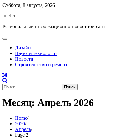
Skip
Суббота, 8 августа, 2026
to
luud.ru
content
Региональный информационно-новостной сайт
Дизайн
Наука и технология
Новости
Строительство и ремонт
Найти:
Месяц:
Апрель 2026
Home
2026
Апрель
Page 2